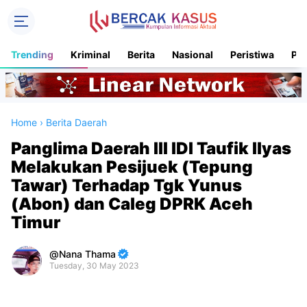
Trending
Kriminal
Berita
Nasional
Peristiwa
Pol
Home
›
Berita Daerah
Panglima Daerah III IDI Taufik Ilyas
Melakukan Pesijuek (Tepung
Tawar) Terhadap Tgk Yunus
(Abon) dan Caleg DPRK Aceh
Timur
Nana Thama
Tuesday, 30 May 2023