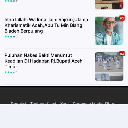
Paripurna
Inna Lillahi Wa Inna Ilaihi Raji'un,Ulama
Kharismatik Aceh,Abu Tu Min Blang
Bladeh Berpulang
Puluhan Nakes Bakti Menuntut
Keadilan Di Hadapan Pj.Bupati Aceh
Timur
Redaksi
Tentang Kami
Karir
Pedoman Media Siber
Copyright ©
2026 PT JURNAL MEDIA KREASI