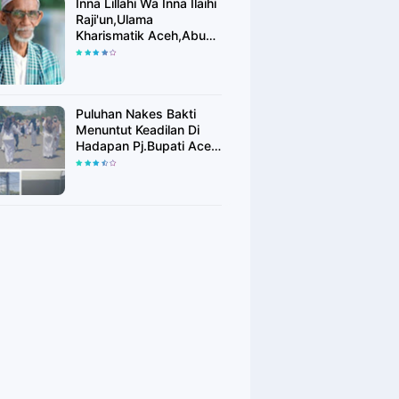
Inna Lillahi Wa Inna Ilaihi
Raji'un,Ulama
Kharismatik Aceh,Abu
Tu Min Blang Bladeh
Berpulang
Puluhan Nakes Bakti
Menuntut Keadilan Di
Hadapan Pj.Bupati Aceh
Timur