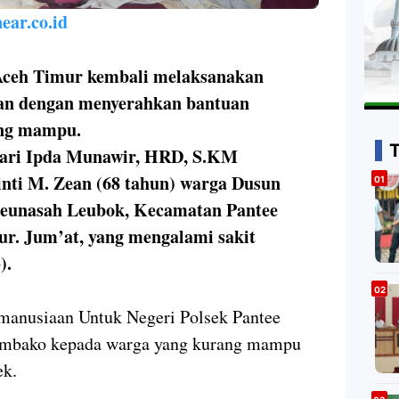
ear.co.id
 Aceh Timur kembali melaksanakan
aan dengan menyerahkan bantuan
ang mampu.
idari Ipda Munawir, HRD, S.KM
nti M. Zean (68 tahun) warga Dusun
unasah Leubok, Kecamatan Pantee
r. Jum’at, yang mengalami sakit
).
manusiaan Untuk Negeri Polsek Pantee
embako kepada warga yang kurang mampu
ek.