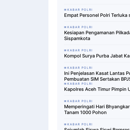
KABAR POLRI
Empat Personel Polri Terluk
KABAR POLRI
Kesiapan Pengamanan Pilkada
Sispamkota
KABAR POLRI
Kompol Surya Purba Jabat Ka
KABAR POLRI
Ini Penjelasan Kasat Lantas 
Pembuatan SIM Sertakan BPJ
KABAR POLRI
Kapolres Aceh Timur Pimpin 
KABAR POLRI
Memperingati Hari Bhyangkara
Tanam 1000 Pohon
KABAR POLRI
Sejumlah Siswa Siswi Berpres