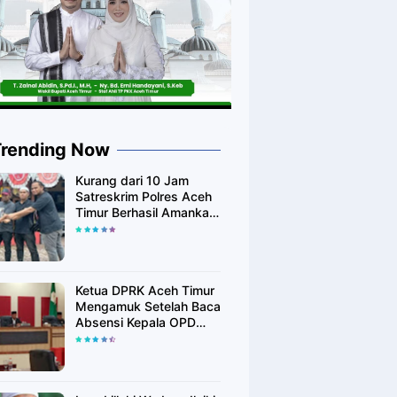
Trending Now
Kurang dari 10 Jam
Satreskrim Polres Aceh
Timur Berhasil Amankan
Diduga Pelaku
Pembunuhan Kurir
Shoppe
Ketua DPRK Aceh Timur
Mengamuk Setelah Baca
Absensi Kepala OPD
Banyak Yang Tidak
Hadir Rapat Paripurna