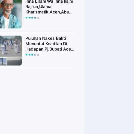
Inna Lillahi Wa Inna Ilaihi
Raji'un,Ulama
Kharismatik Aceh,Abu
Tu Min Blang Bladeh
Berpulang
Puluhan Nakes Bakti
Menuntut Keadilan Di
Hadapan Pj.Bupati Aceh
Timur