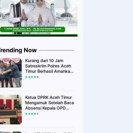
Trending Now
Kurang dari 10 Jam
Satreskrim Polres Aceh
Timur Berhasil Amankan
Diduga Pelaku
Pembunuhan Kurir
Shoppe
Ketua DPRK Aceh Timur
Mengamuk Setelah Baca
Absensi Kepala OPD
Banyak Yang Tidak
Hadir Rapat Paripurna