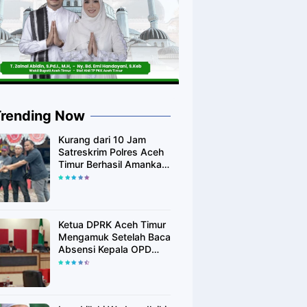
Trending Now
Kurang dari 10 Jam
Satreskrim Polres Aceh
Timur Berhasil Amankan
Diduga Pelaku
Pembunuhan Kurir
Shoppe
Ketua DPRK Aceh Timur
Mengamuk Setelah Baca
Absensi Kepala OPD
Banyak Yang Tidak
Hadir Rapat Paripurna