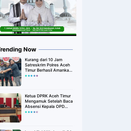
Trending Now
Kurang dari 10 Jam
Satreskrim Polres Aceh
Timur Berhasil Amankan
Diduga Pelaku
Pembunuhan Kurir
Shoppe
Ketua DPRK Aceh Timur
Mengamuk Setelah Baca
Absensi Kepala OPD
Banyak Yang Tidak
Hadir Rapat Paripurna