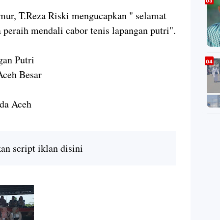
ur, T.Reza Riski mengucapkan " selamat
peraih mendali cabor tenis lapangan putri".
gan Putri
Aceh Besar
nda Aceh
n script iklan disini