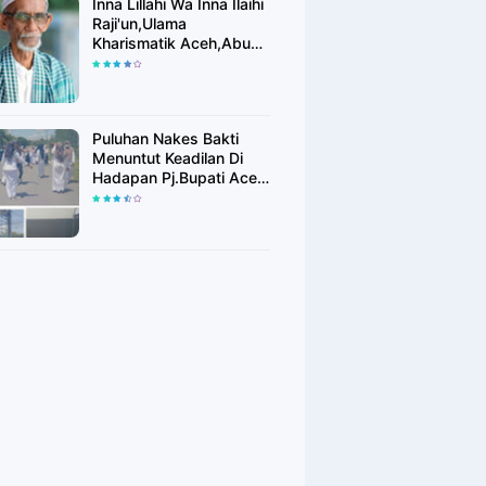
Inna Lillahi Wa Inna Ilaihi
Raji'un,Ulama
Kharismatik Aceh,Abu
Tu Min Blang Bladeh
Berpulang
Puluhan Nakes Bakti
Menuntut Keadilan Di
Hadapan Pj.Bupati Aceh
Timur