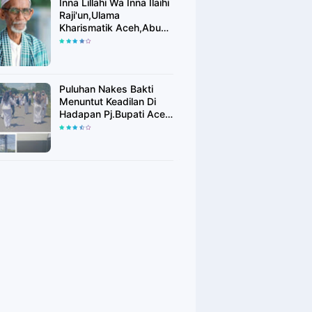
Inna Lillahi Wa Inna Ilaihi
Raji'un,Ulama
Kharismatik Aceh,Abu
Tu Min Blang Bladeh
Berpulang
Puluhan Nakes Bakti
Menuntut Keadilan Di
Hadapan Pj.Bupati Aceh
Timur