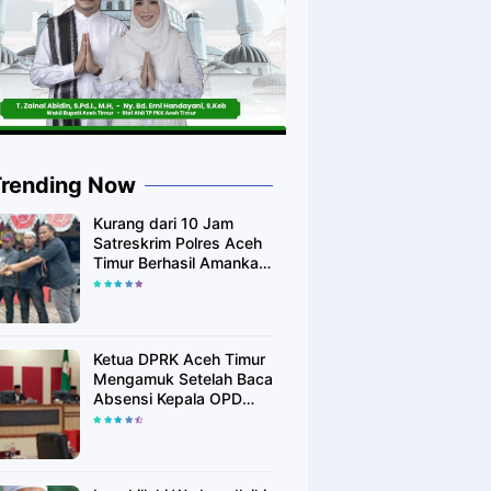
Trending Now
Kurang dari 10 Jam
Satreskrim Polres Aceh
Timur Berhasil Amankan
Diduga Pelaku
Pembunuhan Kurir
Shoppe
Ketua DPRK Aceh Timur
Mengamuk Setelah Baca
Absensi Kepala OPD
Banyak Yang Tidak
Hadir Rapat Paripurna