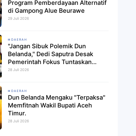
Program Pemberdayaan Alternatif
di Gampong Alue Beurawe
29 Juli 2026
DAERAH
"Jangan Sibuk Polemik Dun
Belanda," Dedi Saputra Desak
Pemerintah Fokus Tuntaskan
Bantuan Banjir
28 Juli 2026
DAERAH
Dun Belanda Mengaku "Terpaksa"
Memfitnah Wakil Bupati Aceh
Timur.
28 Juli 2026