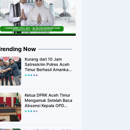
Trending Now
Kurang dari 10 Jam
Satreskrim Polres Aceh
Timur Berhasil Amankan
Diduga Pelaku
Pembunuhan Kurir
Shoppe
Ketua DPRK Aceh Timur
Mengamuk Setelah Baca
Absensi Kepala OPD
Banyak Yang Tidak
Hadir Rapat Paripurna