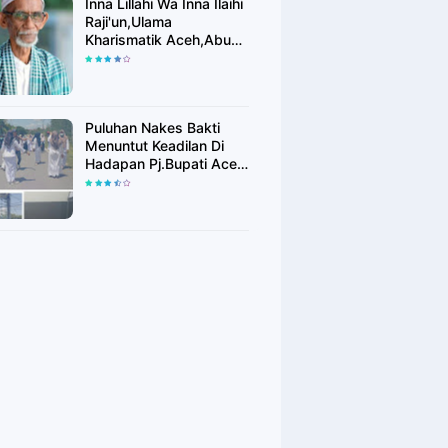
Inna Lillahi Wa Inna Ilaihi
Raji'un,Ulama
Kharismatik Aceh,Abu
Tu Min Blang Bladeh
Berpulang
Puluhan Nakes Bakti
Menuntut Keadilan Di
Hadapan Pj.Bupati Aceh
Timur