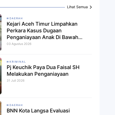
Lihat Semua
DAERAH
Kejari Aceh Timur Limpahkan
Perkara Kasus Dugaan
Penganiayaan Anak Di Bawah
Umur ke PN Idi.
03 Agustus 2026
KRIMINAL
Pj Keuchik Paya Dua Faisal SH
Melakukan Penganiayaan
31 Juli 2026
DAERAH
BNN Kota Langsa Evaluasi