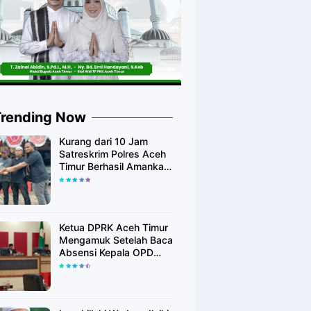
Trending Now
Kurang dari 10 Jam
Satreskrim Polres Aceh
Timur Berhasil Amankan
Diduga Pelaku
Pembunuhan Kurir
Shoppe
Ketua DPRK Aceh Timur
Mengamuk Setelah Baca
Absensi Kepala OPD
Banyak Yang Tidak
Hadir Rapat Paripurna