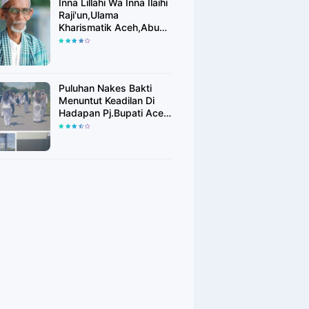
Inna Lillahi Wa Inna Ilaihi
Raji'un,Ulama
Kharismatik Aceh,Abu
Tu Min Blang Bladeh
Berpulang
Puluhan Nakes Bakti
Menuntut Keadilan Di
Hadapan Pj.Bupati Aceh
Timur