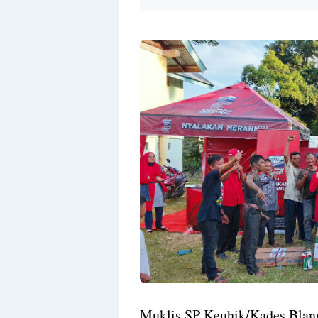
Muklis.SP Keuhik/Kades Blan