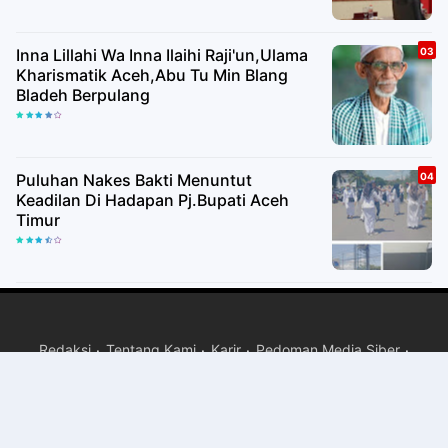
Inna Lillahi Wa Inna Ilaihi Raji'un,Ulama
Kharismatik Aceh,Abu Tu Min Blang
Bladeh Berpulang
Puluhan Nakes Bakti Menuntut
Keadilan Di Hadapan Pj.Bupati Aceh
Timur
Redaksi
Tentang Kami
Karir
Pedoman Media Siber
Copyright ©
2026 PT JURNAL MEDIA KREASI