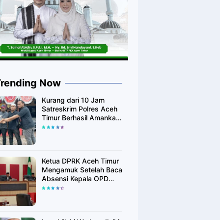
Trending Now
Kurang dari 10 Jam
Satreskrim Polres Aceh
Timur Berhasil Amankan
Diduga Pelaku
Pembunuhan Kurir
Shoppe
Ketua DPRK Aceh Timur
Mengamuk Setelah Baca
Absensi Kepala OPD
Banyak Yang Tidak
Hadir Rapat Paripurna