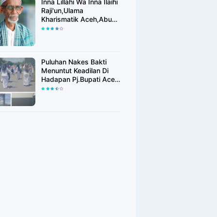
Inna Lillahi Wa Inna Ilaihi
Raji'un,Ulama
Kharismatik Aceh,Abu
Tu Min Blang Bladeh
Berpulang
Puluhan Nakes Bakti
Menuntut Keadilan Di
Hadapan Pj.Bupati Aceh
Timur