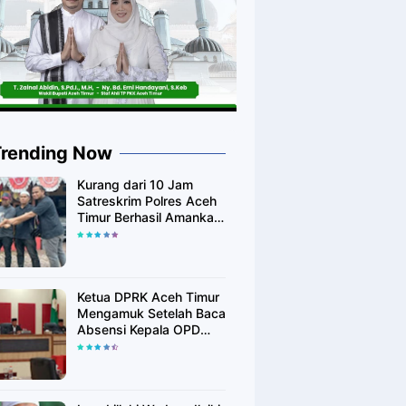
Trending Now
Kurang dari 10 Jam
Satreskrim Polres Aceh
Timur Berhasil Amankan
Diduga Pelaku
Pembunuhan Kurir
Shoppe
Ketua DPRK Aceh Timur
Mengamuk Setelah Baca
Absensi Kepala OPD
Banyak Yang Tidak
Hadir Rapat Paripurna