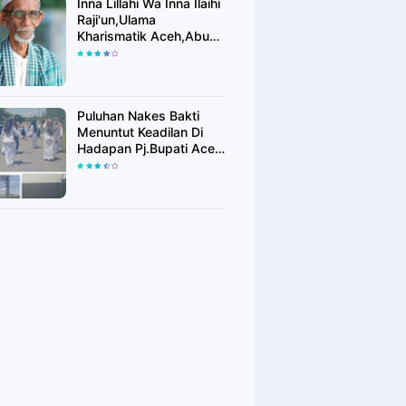
Inna Lillahi Wa Inna Ilaihi
Raji'un,Ulama
Kharismatik Aceh,Abu
Tu Min Blang Bladeh
Berpulang
Puluhan Nakes Bakti
Menuntut Keadilan Di
Hadapan Pj.Bupati Aceh
Timur