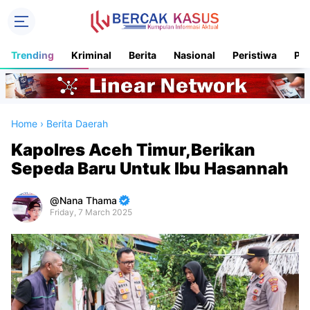
Trending
Kriminal
Berita
Nasional
Peristiwa
Pol
Home
›
Berita Daerah
Kapolres Aceh Timur,Berikan
Sepeda Baru Untuk Ibu Hasannah
Nana Thama
Friday, 7 March 2025