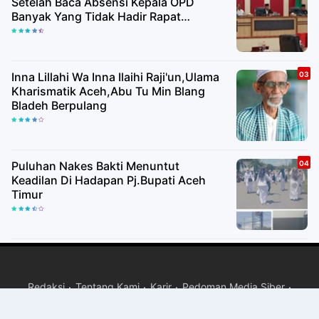
Setelah Baca Absensi Kepala OPD
Banyak Yang Tidak Hadir Rapat
Paripurna
Inna Lillahi Wa Inna Ilaihi Raji'un,Ulama
Kharismatik Aceh,Abu Tu Min Blang
Bladeh Berpulang
Puluhan Nakes Bakti Menuntut
Keadilan Di Hadapan Pj.Bupati Aceh
Timur
Redaksi
Tentang Kami
Karir
Pedoman Media Siber